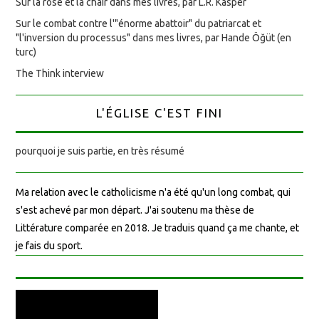
Sur la rose et la chair dans mes livres, par L.R. Kasper
Sur le combat contre l'"énorme abattoir" du patriarcat et
"l'inversion du processus" dans mes livres, par Hande Öğüt (en
turc)
The Think interview
L'ÉGLISE C'EST FINI
pourquoi je suis partie, en très résumé
Ma relation avec le catholicisme n'a été qu'un long combat, qui
s'est achevé par mon départ. J'ai soutenu ma thèse de
Littérature comparée en 2018. Je traduis quand ça me chante, et
je fais du sport.