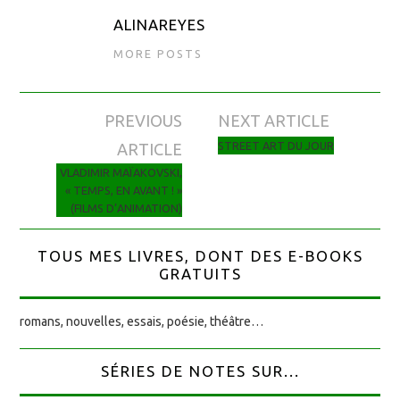
ALINAREYES
MORE POSTS
PREVIOUS
NEXT ARTICLE
Navigation des articles
STREET ART DU JOUR
ARTICLE
VLADIMIR MAÏAKOVSKI,
« TEMPS, EN AVANT ! »
(FILMS D’ANIMATION)
TOUS MES LIVRES, DONT DES E-BOOKS
GRATUITS
romans, nouvelles, essais, poésie, théâtre…
SÉRIES DE NOTES SUR...