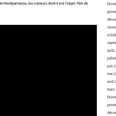
 Montparnasse, les rumeurs dont il est l’objet. Film de
févri
janvi
déce
nove
octo
sept
août
juill
juin 
mai 
avril
mars
févri
janvi
déce