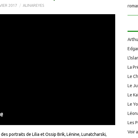
VIER 2017
ALINAREYES
roman
Arthu
Edgar
L'Isl
La Pr
Le Ch
Le J
Le Ka
Le Y
Léona
Les P
Voir 
es portraits de Lilia et Ossip Brik, Lénine, Lunatcharski,