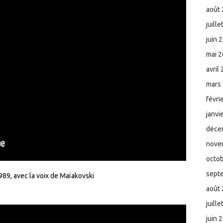
août
juill
juin 
mai 
avril
mars
févri
janvi
déce
nove
octo
sept
989, avec la voix de Maïakovski
août
juill
juin 