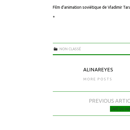
Film d’animation soviétique de Vladimir Ta
*
NON CLASSÉ
ALINAREYES
MORE POSTS
PREVIOUS ARTI
Navigation des articles
CAFÉ DU M