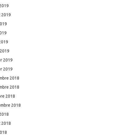
 2019
et 2019
2019
2019
 2019
 2019
er 2019
er 2019
mbre 2018
mbre 2018
bre 2018
embre 2018
 2018
et 2018
2018