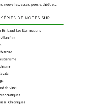
s, nouvelles, essais, poésie, théâtre…
SÉRIES DE NOTES SUR...
r Rimbaud, Les Illuminations
 Allan Poe
am
éhistoire
ristianisme
udaïsme
levala
oga
rd de Vinci
résocratiques
aussi : Chroniques