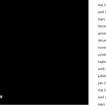
mai 
avril
mars
févri
janvi
déce
nove
octo
sept
août
juill
juin 
mai 
avril
mars