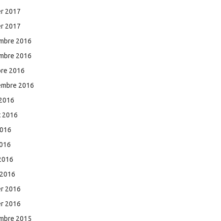
er 2017
er 2017
mbre 2016
mbre 2016
bre 2016
embre 2016
 2016
et 2016
2016
2016
 2016
 2016
er 2016
er 2016
mbre 2015