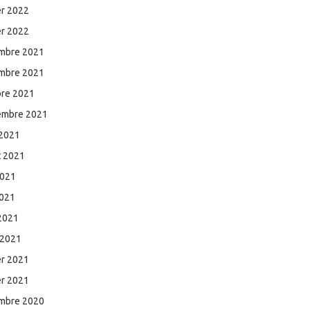
er 2022
er 2022
mbre 2021
mbre 2021
bre 2021
embre 2021
 2021
et 2021
2021
2021
 2021
 2021
er 2021
er 2021
mbre 2020