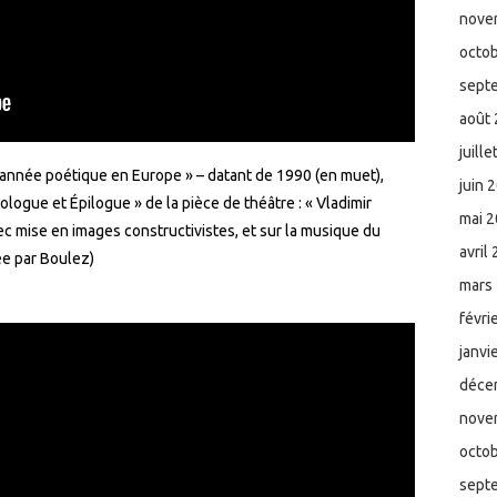
nove
octo
sept
août
juill
 année poétique en Europe » – datant de 1990 (en muet),
juin 
logue et Épilogue » de la pièce de théâtre : « Vladimir
mai 
c mise en images constructivistes, et sur la musique du
avril
ée par Boulez)
mars
févri
janvi
déce
nove
octo
sept