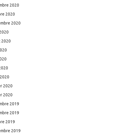
mbre 2020
bre 2020
embre 2020
 2020
et 2020
2020
2020
 2020
 2020
er 2020
er 2020
mbre 2019
mbre 2019
bre 2019
embre 2019