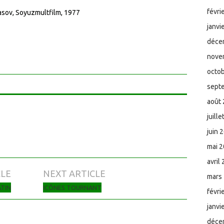
févri
rasov, Soyuzmultfilm, 1977
janvi
déce
nove
octo
sept
août
juill
juin 
mai 
avril
CLE
NEXT ARTICLE
mars
ATIN
ICÔNES TOURNANT
févri
janvi
déce