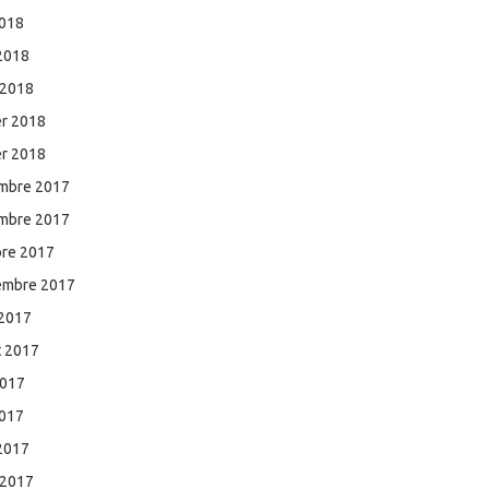
2018
 2018
 2018
er 2018
er 2018
mbre 2017
mbre 2017
bre 2017
embre 2017
 2017
et 2017
2017
2017
 2017
 2017