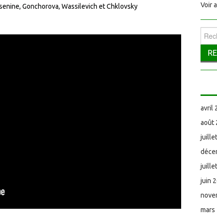
Voir 
essenine, Gonchorova, Wassilevich et Chklovsky
Reche
avril
août
juill
déce
juill
juin 
nove
mars