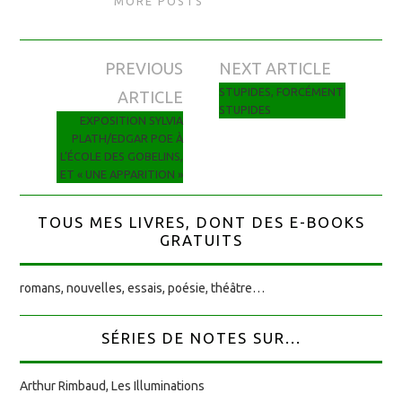
MORE POSTS
PREVIOUS
NEXT ARTICLE
Navigation des articles
STUPIDES, FORCÉMENT
ARTICLE
STUPIDES
EXPOSITION SYLVIA
PLATH/EDGAR POE À
L’ÉCOLE DES GOBELINS,
ET « UNE APPARITION »
TOUS MES LIVRES, DONT DES E-BOOKS
GRATUITS
romans, nouvelles, essais, poésie, théâtre…
SÉRIES DE NOTES SUR...
Arthur Rimbaud, Les Illuminations