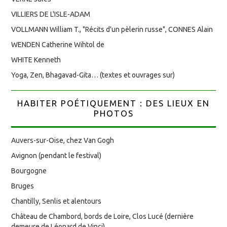
VILLIERS DE L'ISLE-ADAM
VOLLMANN William T., "Récits d'un pèlerin russe", CONNES Alain
WENDEN Catherine Wihtol de
WHITE Kenneth
Yoga, Zen, Bhagavad-Gita… (textes et ouvrages sur)
HABITER POÉTIQUEMENT : DES LIEUX EN
PHOTOS
Auvers-sur-Oise, chez Van Gogh
Avignon (pendant le festival)
Bourgogne
Bruges
Chantilly, Senlis et alentours
Château de Chambord, bords de Loire, Clos Lucé (dernière
demeure de Léonard de Vinci)