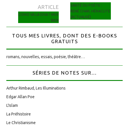
Navigation des articles
SANTÉ DU POÈTE :
ARTICLE
RENÉ CHAR, HÉRACLITE
COMO VA LA DIVA ? MUY
(ACTUALISÉ)
BIEN
TOUS MES LIVRES, DONT DES E-BOOKS
GRATUITS
romans, nouvelles, essais, poésie, théâtre…
SÉRIES DE NOTES SUR...
Arthur Rimbaud, Les Illuminations
Edgar Allan Poe
L'Islam
La Préhistoire
Le Christianisme