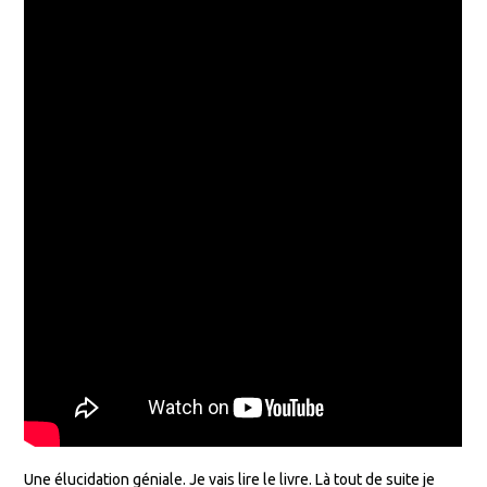
Une élucidation géniale. Je vais lire le livre. Là tout de suite je