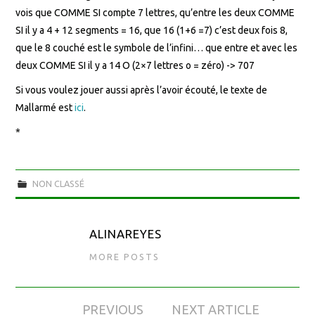
vois que COMME SI compte 7 lettres, qu’entre les deux COMME
SI il y a 4 + 12 segments = 16, que 16 (1+6 =7) c’est deux fois 8,
que le 8 couché est le symbole de l’infini… que entre et avec les
deux COMME SI il y a 14 O (2×7 lettres o = zéro) -> 707
Si vous voulez jouer aussi après l’avoir écouté, le texte de
Mallarmé est
ici
.
*
NON CLASSÉ
ALINAREYES
MORE POSTS
PREVIOUS
NEXT ARTICLE