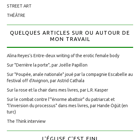
STREET ART
THÉÂTRE
QUELQUES ARTICLES SUR OU AUTOUR DE
MON TRAVAIL
Alina Reyes’s Entre-deux writing of the erotic female body
Sur "Derrière la porte", par Joëlle Papillon
Sur "Poupée, anale nationale" joué par la compagnie Escabelle au
festival off d'Avignon, par Astrid Cathala
Sur la rose et la chair dans mes livres, par L.R. Kasper
Sur le combat contre l'"énorme abattoir" du patriarcat et
"l'inversion du processus" dans mes livres, par Hande Öğüt (en
turc)
The Think interview
L'ÉGLISE C'EST FINI