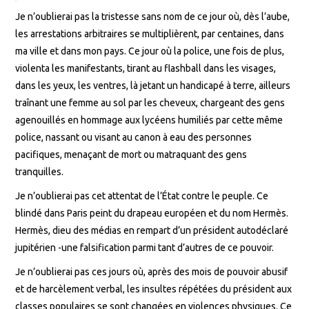
Je n’oublierai pas la tristesse sans nom de ce jour où, dès l’aube,
les arrestations arbitraires se multiplièrent, par centaines, dans
ma ville et dans mon pays. Ce jour où la police, une fois de plus,
violenta les manifestants, tirant au flashball dans les visages,
dans les yeux, les ventres, là jetant un handicapé à terre, ailleurs
traînant une femme au sol par les cheveux, chargeant des gens
agenouillés en hommage aux lycéens humiliés par cette même
police, nassant ou visant au canon à eau des personnes
pacifiques, menaçant de mort ou matraquant des gens
tranquilles.
Je n’oublierai pas cet attentat de l’État contre le peuple. Ce
blindé dans Paris peint du drapeau européen et du nom Hermès.
Hermès, dieu des médias en rempart d’un président autodéclaré
jupitérien -une falsification parmi tant d’autres de ce pouvoir.
Je n’oublierai pas ces jours où, après des mois de pouvoir abusif
et de harcèlement verbal, les insultes répétées du président aux
classes populaires se sont changées en violences physiques. Ce