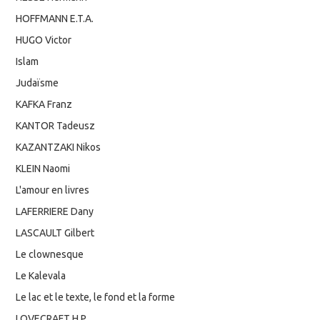
HOFFMANN E.T.A.
HUGO Victor
Islam
Judaïsme
KAFKA Franz
KANTOR Tadeusz
KAZANTZAKI Nikos
KLEIN Naomi
L'amour en livres
LAFERRIERE Dany
LASCAULT Gilbert
Le clownesque
Le Kalevala
Le lac et le texte, le fond et la forme
LOVECRAFT H.P.