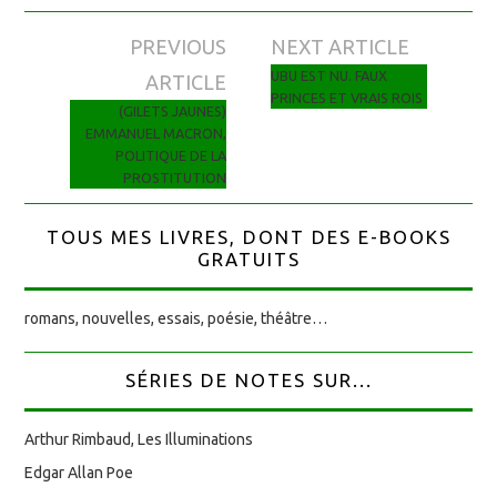
PREVIOUS
NEXT ARTICLE
Navigation des articles
UBU EST NU. FAUX
ARTICLE
PRINCES ET VRAIS ROIS
(GILETS JAUNES)
EMMANUEL MACRON,
POLITIQUE DE LA
PROSTITUTION
TOUS MES LIVRES, DONT DES E-BOOKS
GRATUITS
romans, nouvelles, essais, poésie, théâtre…
SÉRIES DE NOTES SUR...
Arthur Rimbaud, Les Illuminations
Edgar Allan Poe