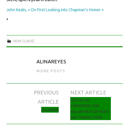
John Keats, « On First Looking into Chapman’s Homer »
*
NON CLASSÉ
ALINAREYES
MORE POSTS
PREVIOUS
NEXT ARTICLE
Navigation des articles
L’ÎLE DU LAC
ARTICLE
D’INNISFREE, PAR
LÉZARDER
WILLIAM BUTLER YEATS
(MA TRADUCTION)