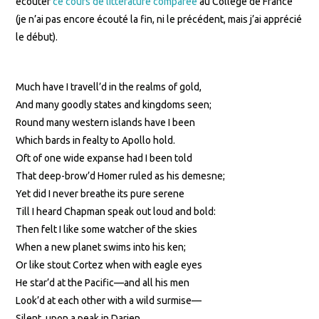
écouter
ce cours de littérature comparée
au Collège de France
(je n’ai pas encore écouté la fin, ni le précédent, mais j’ai apprécié
le début).
Much have I travell’d in the realms of gold,
And many goodly states and kingdoms seen;
Round many western islands have I been
Which bards in fealty to Apollo hold.
Oft of one wide expanse had I been told
That deep-brow’d Homer ruled as his demesne;
Yet did I never breathe its pure serene
Till I heard Chapman speak out loud and bold:
Then felt I like some watcher of the skies
When a new planet swims into his ken;
Or like stout Cortez when with eagle eyes
He star’d at the Pacific—and all his men
Look’d at each other with a wild surmise—
Silent, upon a peak in Darien.