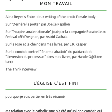
MON TRAVAIL
Alina Reyes’s Entre-deux writing of the erotic female body
Sur "Derrière la porte", par Joëlle Papillon
Sur "Poupée, anale nationale" joué par la compagnie Escabelle au
festival off d'Avignon, par Astrid Cathala
Sur la rose et la chair dans mes livres, par L.R. Kasper
Sur le combat contre l'"énorme abattoir" du patriarcat et
"l'inversion du processus" dans mes livres, par Hande Öğüt (en
turc)
The Think interview
L'ÉGLISE C'EST FINI
pourquoi je suis partie, en très résumé
Ma relation avec le catholicisme n'a été qu'un long combat, qui