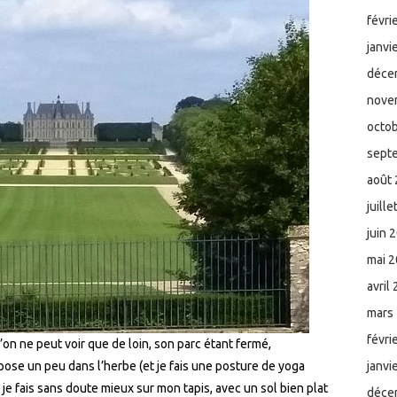
févri
janvi
déce
nove
octo
sept
août
juill
juin 
mai 
avril
mars
févri
on ne peut voir que de loin, son parc étant fermé,
pose un peu dans l’herbe (et je fais une posture de yoga
janvi
 je fais sans doute mieux sur mon tapis, avec un sol bien plat
déce