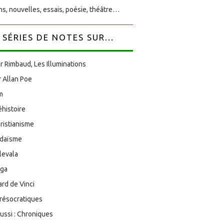
s, nouvelles, essais, poésie, théâtre…
SÉRIES DE NOTES SUR...
r Rimbaud, Les Illuminations
 Allan Poe
am
éhistoire
ristianisme
udaïsme
levala
oga
rd de Vinci
résocratiques
aussi : Chroniques