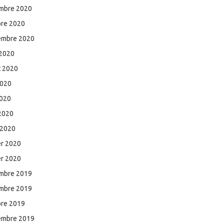
mbre 2020
bre 2020
embre 2020
 2020
et 2020
2020
2020
 2020
 2020
er 2020
er 2020
mbre 2019
mbre 2019
bre 2019
embre 2019