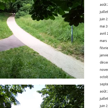
août
juill
juin 
mai 
avril
mars
févri
janvi
déce
nove
octo
sept
août
juill
juin 