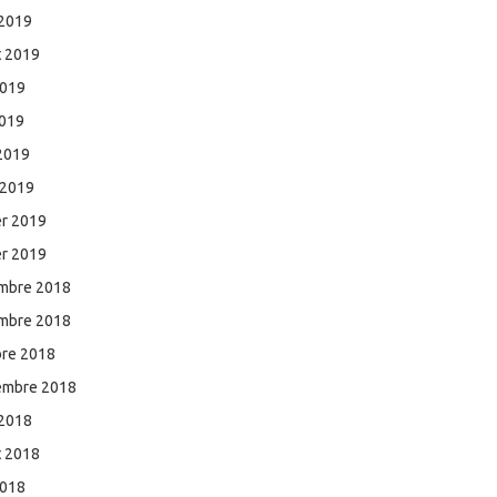
 2019
et 2019
2019
2019
 2019
 2019
er 2019
er 2019
mbre 2018
mbre 2018
bre 2018
embre 2018
 2018
et 2018
2018