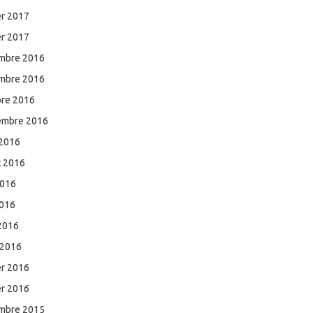
er 2017
er 2017
mbre 2016
mbre 2016
bre 2016
embre 2016
 2016
et 2016
2016
2016
 2016
 2016
er 2016
er 2016
mbre 2015