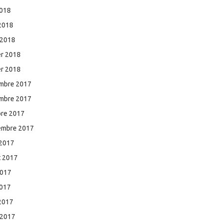
2018
 2018
 2018
er 2018
er 2018
mbre 2017
mbre 2017
bre 2017
embre 2017
 2017
et 2017
2017
2017
 2017
 2017