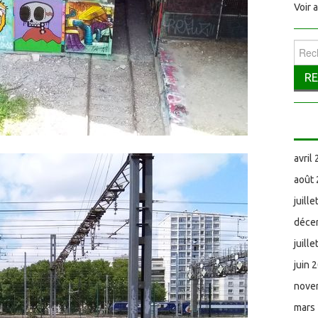
Voir 
Reche
avril
août
juill
déce
juill
juin 
nove
mars