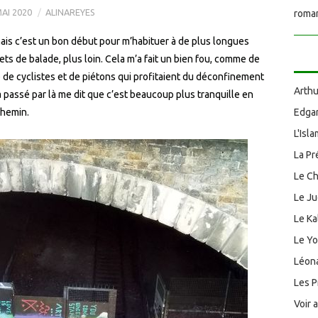
AI 2020
ALINAREYES
roman
mais c’est un bon début pour m’habituer à de plus longues
ets de balade, plus loin. Cela m’a fait un bien fou, comme de
up de cyclistes et de piétons qui profitaient du déconfinement
Arthu
 passé par là me dit que c’est beaucoup plus tranquille en
chemin.
Edgar
L'Isl
La Pr
Le Ch
Le J
Le Ka
Le Y
Léona
Les P
Voir 