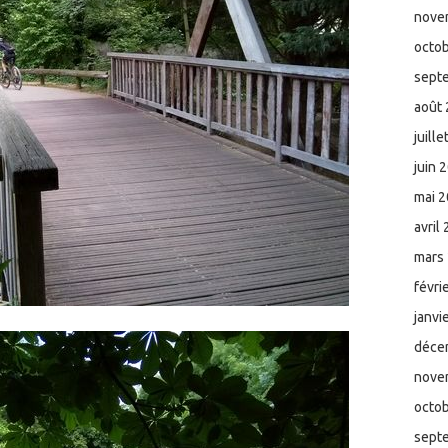
nove
octo
sept
août
juill
juin 
mai 
avril
mars
févri
janvi
déce
nove
octo
sept