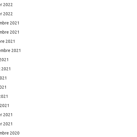
er 2022
er 2022
mbre 2021
mbre 2021
bre 2021
embre 2021
 2021
et 2021
2021
2021
 2021
 2021
er 2021
er 2021
mbre 2020