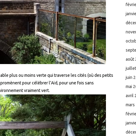
févri
janvi
déce
nove
octo
sept
août
juill
ble plus ou moins verte qui traverse les cités (où des petits
juin 
promènent pour célébrer l’Aïd, pour une fois sans
mai 
vironnement vraiment vert.
avril
mars
févri
janvi
déce