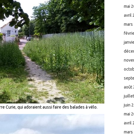
mai 
avril
mars
févri
janvi
déce
nove
octo
sept
août
juill
juin 
e Curie, qui adoraient aussi faire des balades à vélo.
mai 
avril
mars