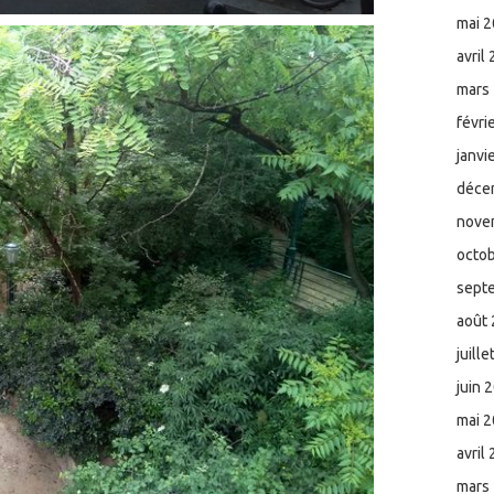
mai 
avril
mars
févri
janvi
déce
nove
octo
sept
août
juill
juin 
mai 
avril
mars