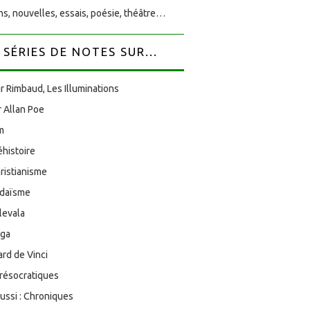
s, nouvelles, essais, poésie, théâtre…
SÉRIES DE NOTES SUR...
r Rimbaud, Les Illuminations
 Allan Poe
am
éhistoire
ristianisme
udaïsme
levala
oga
rd de Vinci
résocratiques
aussi : Chroniques