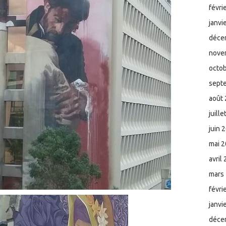
févri
janvi
déce
nove
octo
sept
août
juill
juin 
mai 
avril
mars
févri
janvi
déce