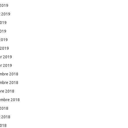
 2019
et 2019
2019
2019
 2019
 2019
er 2019
er 2019
mbre 2018
mbre 2018
bre 2018
embre 2018
 2018
et 2018
2018