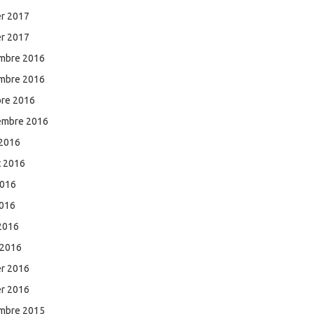
er 2017
er 2017
mbre 2016
mbre 2016
bre 2016
embre 2016
 2016
et 2016
2016
2016
 2016
 2016
er 2016
er 2016
mbre 2015