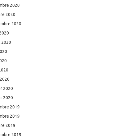
mbre 2020
bre 2020
embre 2020
 2020
et 2020
2020
2020
 2020
 2020
er 2020
er 2020
mbre 2019
mbre 2019
bre 2019
embre 2019