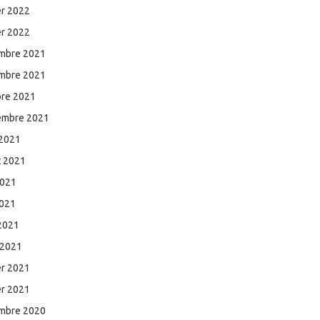
er 2022
er 2022
mbre 2021
mbre 2021
bre 2021
embre 2021
 2021
et 2021
2021
2021
 2021
 2021
er 2021
er 2021
mbre 2020