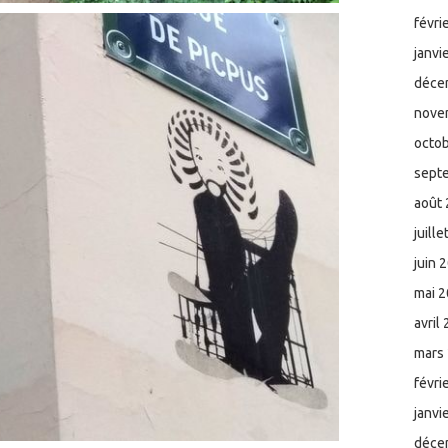
févri
janvi
déce
nove
octo
sept
août
juill
juin 
mai 
avril
mars
févri
janvi
déce