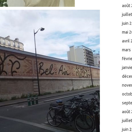
août
juill
juin 
mai 
avril
mars
févri
janvi
déce
nove
octo
sept
août
juill
juin 