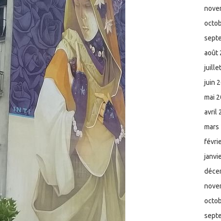
nove
octo
sept
août
juill
juin 
mai 
avril
mars
févri
janvi
déce
nove
octo
sept