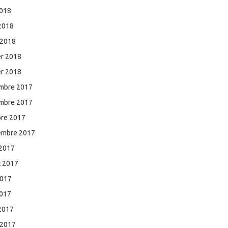
2018
 2018
 2018
er 2018
er 2018
mbre 2017
mbre 2017
bre 2017
embre 2017
 2017
et 2017
2017
2017
 2017
 2017