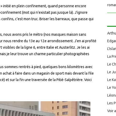
roman
 » initié en plein confinement, quand personne encore
confinement (mot qui n’existait pas jusque là). J’ignore
confins, c’est mon truc. Briser les barreaux, que passe qui
Arthu
es, nous avons pris le métro (nos masques maison sans
our nous rendre du 13e au 12e arrondissement. J’en ai profité
Edgar
isibles de la ligne 6, entre Italie et Austerlitz. Je les ai
L'Isl
mais je leur trouve un charme particulier photographiées
La Pr
Le Ch
ous sommes rentrés à pied, quelques bons kilomètres avec
Le J
n achat à faire dans un magasin de sport mais devant la file
é) et sur la fin une traversée de la Pitié-Salpêtrière. Voici
Le Ka
Le Y
Léona
Les P
Voir 