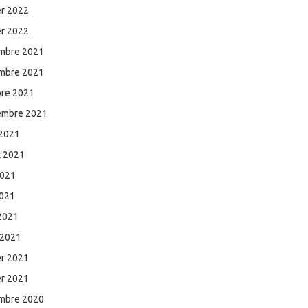
er 2022
er 2022
mbre 2021
mbre 2021
bre 2021
embre 2021
 2021
et 2021
2021
2021
 2021
 2021
er 2021
er 2021
mbre 2020