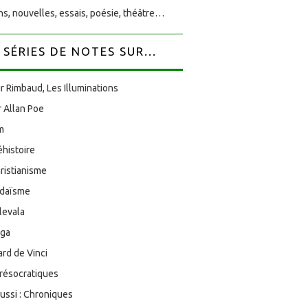
s, nouvelles, essais, poésie, théâtre…
SÉRIES DE NOTES SUR...
r Rimbaud, Les Illuminations
 Allan Poe
am
éhistoire
ristianisme
udaïsme
levala
oga
rd de Vinci
résocratiques
aussi : Chroniques