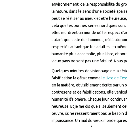
environnement, de la responsabilité du gr
la nature, dans le sens d’une société apai
peut se réaliser au mieux et être heureuse,
cela que les bonnes séries nordiques sont 
elles montrent un monde où le respect d’au
autant que celle des hommes, où l’autonom
respectés autant que les adultes, en même
humanité plus accomplie, plus libre, et no
vieux pays ne sont pas une fatalité. Nous p
Quelques minutes de visionnage de la série
falsification la gâtait comme
le livre de Te
en la matière, et visiblement écrite par un 
contresens et de falsifications, elle véhicul
humanité d’Homère. Chaque jour, continuant
heureuse. Et je me dis que si seulement ceu
œuvre, ils ne ressentiraient pas le besoin d
impuissance. Un mal du vieux monde qui est