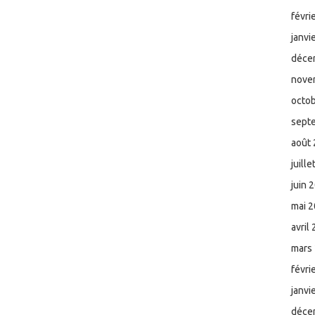
févri
janvi
déce
nove
octo
sept
août
juill
juin 
mai 
avril
mars
févri
janvi
déce