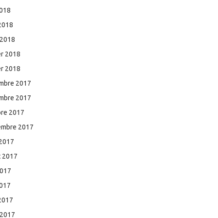
2018
 2018
 2018
er 2018
er 2018
mbre 2017
mbre 2017
bre 2017
embre 2017
 2017
et 2017
2017
2017
 2017
 2017