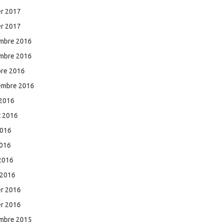
er 2017
er 2017
mbre 2016
mbre 2016
bre 2016
embre 2016
 2016
et 2016
2016
2016
 2016
 2016
er 2016
er 2016
mbre 2015