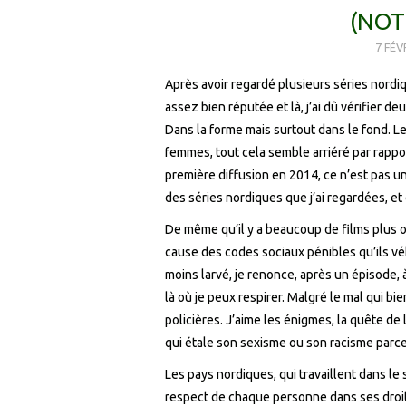
(NOT
7 FÉV
Après avoir regardé plusieurs séries nordiq
assez bien réputée et là, j’ai dû vérifier de
Dans la forme mais surtout dans le fond. L
femmes, tout cela semble arriéré par rappor
première diffusion en 2014, ce n’est pas u
des séries nordiques que j’ai regardées, et
De même qu’il y a beaucoup de films plus o
cause des codes sociaux pénibles qu’ils véh
moins larvé, je renonce, après un épisode, 
là où je peux respirer. Malgré le mal qui bi
policières. J’aime les énigmes, la quête de 
qui étale son sexisme ou son racisme parc
Les pays nordiques, qui travaillent dans le 
respect de chaque personne dans ses droits