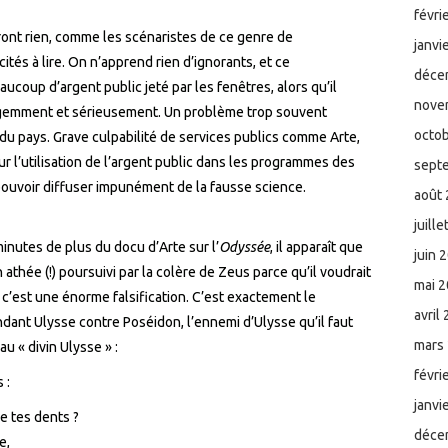
févri
uront rien, comme les scénaristes de ce genre de
janvi
tés à lire. On n’apprend rien d’ignorants, et ce
déce
ucoup d’argent public jeté par les fenêtres, alors qu’il
nove
lligemment et sérieusement. Un problème trop souvent
octo
 du pays. Grave culpabilité de services publics comme Arte,
 sur l’utilisation de l’argent public dans les programmes des
sept
pouvoir diffuser impunément de la fausse science.
août
juill
nutes de plus du docu d’Arte sur l’
Odyssée
, il apparaît que
juin 
thée (!) poursuivi par la colère de Zeus parce qu’il voudrait
mai 
’est une énorme falsification. C’est exactement le
avril
dant Ulysse contre Poséidon, l’ennemi d’Ulysse qu’il faut
mars
au « divin Ulysse » :
févri
 :
janvi
e tes dents ?
déce
e,