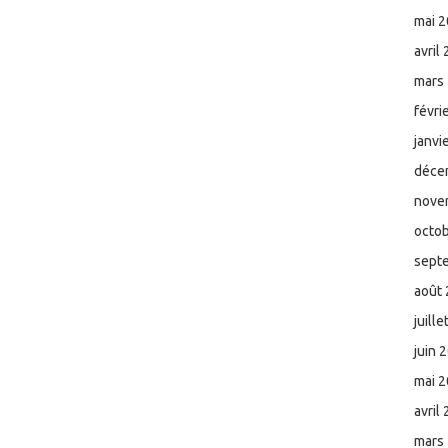
mai 
avril
mars
févri
janvi
déce
nove
octo
sept
août
juill
juin 
mai 
avril
mars