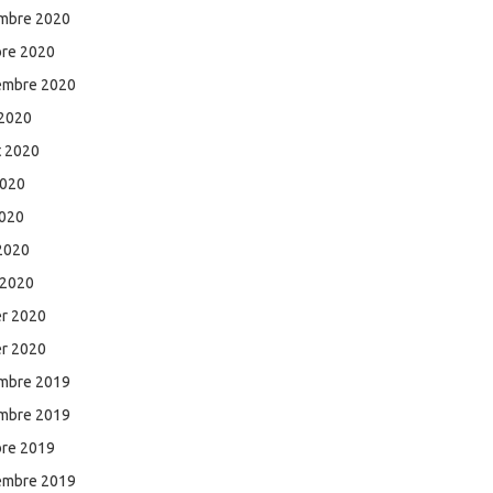
mbre 2020
bre 2020
embre 2020
 2020
et 2020
2020
2020
 2020
 2020
er 2020
er 2020
mbre 2019
mbre 2019
bre 2019
embre 2019