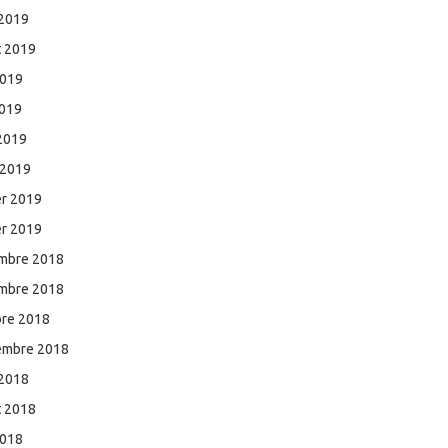
 2019
et 2019
2019
2019
 2019
 2019
er 2019
er 2019
mbre 2018
mbre 2018
bre 2018
embre 2018
 2018
et 2018
2018