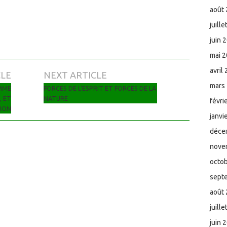
août
juill
juin 
mai 
avril
CLE
NEXT ARTICLE
mars
EMME
FORCES DE L’ESPRIT ET FORCES DE LA
, ET
NATURE
févri
TION
janvi
déce
nove
octo
sept
août
juill
juin 