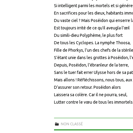
Si intelligent parmi les mortels et si génér
En sacrifices pour les dieux, habitants imm
Du vaste ciel ? Mais Poséidon qui enserre l
Est toujours irrité de ce qu’il aveugla l’œil
Du simili-dieu Polyphème, le plus fort
De tous les Cyclopes. La nymphe Thoosa,
Fille de Phorkys, l’un des chefs de la stéril
S’étant unie dans les grottes à Poséidon, l’
Depuis, Poséidon, l’ébranleur de la terre,
Sans le tuer fait errer Ulysse hors de sa pat
Mais allons ! Réfléchissons, nous tous, au
D’assurer son retour. Poséidon alors
Laissera sa colère. Car il ne pourra, seul,
Lutter contre le vœu de tous les immortels 
NON CLASSÉ