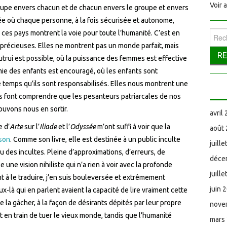
Voir 
oupe envers chacun et de chacun envers le groupe et envers
sée où chaque personne, à la fois sécurisée et autonome,
 ces pays montrent la voie pour toute l’humanité. C’est en
Reche
précieuses. Elles ne montrent pas un monde parfait, mais
trui est possible, où la puissance des femmes est effective
ie des enfants est encouragé, où les enfants sont
 temps qu’ils sont responsabilisés. Elles nous montrent une
us font comprendre que les pesanteurs patriarcales de nos
ouvons nous en sortir.
avril
 d’
Arte
sur l’
Iliade
et l’
Odyssée
m’ont suffi à voir que la
août
sson
. Comme son livre, elle est destinée à un public inculte
juill
ou des incultes. Pleine d’approximations, d’erreurs, de
déce
e une vision nihiliste qui n’a rien à voir avec la profonde
juill
 à le traduire, j’en suis bouleversée et extrêmement
juin 
x-là qui en parlent avaient la capacité de lire vraiment cette
e la gâcher, à la façon de désirants dépités par leur propre
nove
 en train de tuer le vieux monde, tandis que l’humanité
mars