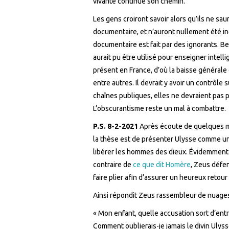
vivante continue son chemin.
Les gens croiront savoir alors qu’ils ne sa
documentaire, et n’auront nullement été inci
documentaire est fait par des ignorants. Bea
aurait pu être utilisé pour enseigner inte
présent en France, d’où la baisse générale
entre autres. Il devrait y avoir un contrôle
chaînes publiques, elles ne devraient pas 
L’obscurantisme reste un mal à combattre.
P.S. 8-2-2021
Après écoute de quelques mi
la thèse est de présenter Ulysse comme un a
libérer les hommes des dieux. Évidemment c
contraire de
ce que dit Homère
, Zeus défen
faire plier afin d’assurer un heureux retour 
Ainsi répondit Zeus rassembleur de nuages
« Mon enfant, quelle accusation sort d’entr
Comment oublierais-je jamais le divin Ulyss