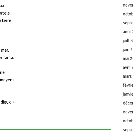
nove
eux
ortels
octo
a terre
sept
août
juill
juin 
e mer,
enfanta.
mai 
avril
rie.
mars
x moyens
févri
janvi
dieux. »
déce
nove
octo
sept