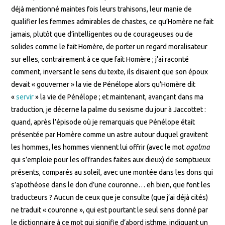
déjà mentionné maintes fois leurs trahisons, leur manie de
qualifier les femmes admirables de chastes, ce qu’Homère ne fait
jamais, plutôt que d’intelligentes ou de courageuses ou de
solides comme le fait Homère, de porter un regard moralisateur
sur elles, contrairement à ce que fait Homère ; j’ai raconté
comment, inversant le sens du texte, ils disaient que son époux
devait « gouverner » la vie de Pénélope alors qu’Homère dit
«
servir
» la vie de Pénélope ; et maintenant, avançant dans ma
traduction, je décerne la palme du sexisme du jour à Jaccottet :
quand, après l’épisode où je remarquais que Pénélope était
présentée par Homère comme un astre autour duquel gravitent
les hommes, les hommes viennent lui offrir (avec le mot
agalma
qui s’emploie pour les offrandes faites aux dieux) de somptueux
présents, comparés au soleil, avec une montée dans les dons qui
s’apothéose dans le don d’une couronne… eh bien, que font les
traducteurs ? Aucun de ceux que je consulte (que j’ai déjà cités)
ne traduit « couronne », qui est pourtant le seul sens donné par
le dictionnaire à ce mot qui signifie d’abord isthme, indiquant un