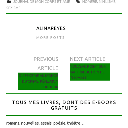
JOURNAL DE MON CORPS ET ÂME
HOMÈRE
,
NIHILISME
,
SEXISME
ALINAREYES
MORE POSTS
PREVIOUS
NEXT ARTICLE
Navigation des articles
NOUVEAU POINT SUR
ARTICLE
MA TRADUCTION DE
DU SEXISME AU MONDE
L’ODYSSÉE
DU CRIME, RÉFLEXION
DU JOUR
TOUS MES LIVRES, DONT DES E-BOOKS
GRATUITS
romans, nouvelles, essais, poésie, théâtre…