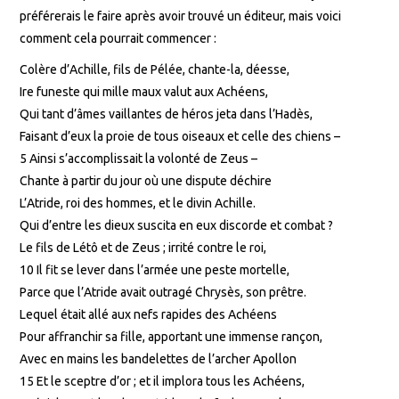
préférerais le faire après avoir trouvé un éditeur, mais voici
comment cela pourrait commencer :
Colère d’Achille, fils de Pélée, chante-la, déesse,
Ire funeste qui mille maux valut aux Achéens,
Qui tant d’âmes vaillantes de héros jeta dans l’Hadès,
Faisant d’eux la proie de tous oiseaux et celle des chiens –
5 Ainsi s’accomplissait la volonté de Zeus –
Chante à partir du jour où une dispute déchire
L’Atride, roi des hommes, et le divin Achille.
Qui d’entre les dieux suscita en eux discorde et combat ?
Le fils de Létô et de Zeus ; irrité contre le roi,
10 Il fit se lever dans l’armée une peste mortelle,
Parce que l’Atride avait outragé Chrysès, son prêtre.
Lequel était allé aux nefs rapides des Achéens
Pour affranchir sa fille, apportant une immense rançon,
Avec en mains les bandelettes de l’archer Apollon
15 Et le sceptre d’or ; et il implora tous les Achéens,