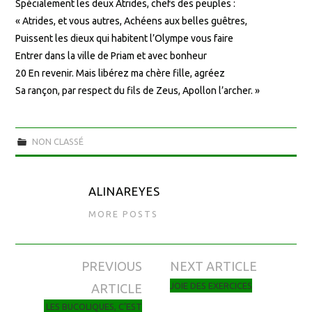
Spécialement les deux Atrides, chefs des peuples :
« Atrides, et vous autres, Achéens aux belles guêtres,
Puissent les dieux qui habitent l’Olympe vous faire
Entrer dans la ville de Priam et avec bonheur
20 En revenir. Mais libérez ma chère fille, agréez
Sa rançon, par respect du fils de Zeus, Apollon l’archer. »
NON CLASSÉ
ALINAREYES
MORE POSTS
PREVIOUS
NEXT ARTICLE
Navigation des articles
JOIE DES EXERCICES
ARTICLE
LES BUCOLIQUES, C’EST