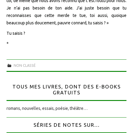
toi, de même que nous avons reconnu que c’est foutu pour nous.
Je n’ai pas besoin de ton aide. J’ai juste besoin que tu
reconnaisses que cette merde te tue, toi aussi, quoique
beaucoup plus doucement, pauvre connard, tu saisis ? »
Tu saisis ?
*
NON CLASSÉ
TOUS MES LIVRES, DONT DES E-BOOKS
GRATUITS
romans, nouvelles, essais, poésie, théâtre…
SÉRIES DE NOTES SUR...