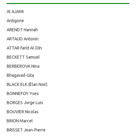
Al AJAMI
Antigone
ARENDT Hannah
ARTAUD Antonin
ATTAR Farîd Al-Dîn
BECKETT Samuel
BERBEROVA Nina
Bhagavad-Gita
BLACK ELK (Élan Noir)
BONNEFOY Yves
BORGES Jorge Luis
BOUVIER Nicolas
BRION Marcel
BRISSET Jean-Pierre