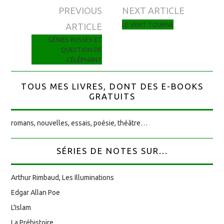
PREVIOUS
NEXT ARTICLE
Navigation des articles
LE VENT TOURNE
ARTICLE
GÉNIES RUSSES ET
QUESTION DE
L’ÉLÉPHANT
TOUS MES LIVRES, DONT DES E-BOOKS
GRATUITS
romans, nouvelles, essais, poésie, théâtre…
SÉRIES DE NOTES SUR...
Arthur Rimbaud, Les Illuminations
Edgar Allan Poe
L'Islam
La Préhistoire