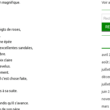
in magnifique.
Voir 
Reche
igts de roses,
,
une épée
’excellentes sandales,
mbre.
avril
ix claire
août
evelus.
juill
tement.
déce
 c’est chose faite,
juill
 à sa suite.
juin 
nove
ndis qu’il s’avance.
mars
ge de son père.