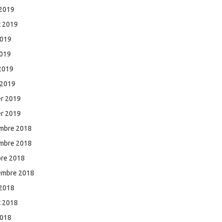
 2019
et 2019
2019
2019
 2019
 2019
er 2019
er 2019
mbre 2018
mbre 2018
bre 2018
embre 2018
 2018
et 2018
2018