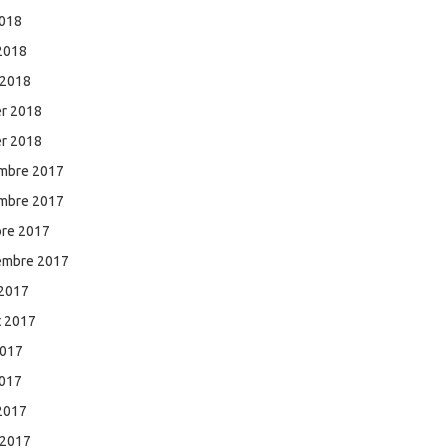
2018
 2018
 2018
er 2018
er 2018
mbre 2017
mbre 2017
bre 2017
embre 2017
 2017
et 2017
2017
2017
 2017
 2017