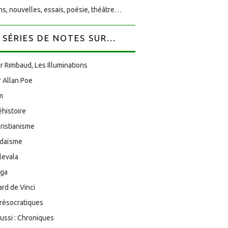
s, nouvelles, essais, poésie, théâtre…
SÉRIES DE NOTES SUR...
r Rimbaud, Les Illuminations
 Allan Poe
am
éhistoire
ristianisme
udaïsme
levala
oga
rd de Vinci
résocratiques
aussi : Chroniques