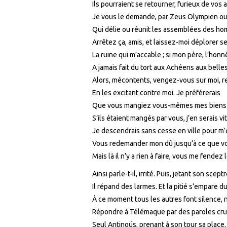
Ils pourraient se retourner, furieux de vos 
Je vous le demande, par Zeus Olympien ou
Qui délie ou réunit les assemblées des ho
Arrêtez ça, amis, et laissez-moi déplorer s
La ruine qui m’accable ; si mon père, l’honn
A jamais fait du tort aux Achéens aux belle
Alors, mécontents, vengez-vous sur moi, r
En les excitant contre moi. Je préférerais
Que vous mangiez vous-mêmes mes biens 
S’ils étaient mangés par vous, j’en serais v
Je descendrais sans cesse en ville pour m’
Vous redemander mon dû jusqu’à ce que vo
Mais là il n’y a rien à faire, vous me fendez 
Ainsi parle-t-il, irrité. Puis, jetant son sceptr
Il répand des larmes. Et la pitié s’empare d
À ce moment tous les autres font silence, 
Répondre à Télémaque par des paroles cru
Seul Antinoüs, prenant à son tour sa place, d