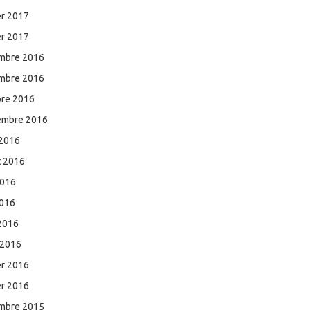
er 2017
er 2017
mbre 2016
mbre 2016
bre 2016
embre 2016
 2016
et 2016
2016
2016
 2016
 2016
er 2016
er 2016
mbre 2015