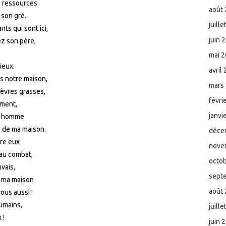
s ressources.
août
 son gré.
juill
ts qui sont ici,
juin 
ez son père,
mai 
mieux.
avril
ns notre maison,
mars
èvres grasses,
févri
ement,
janvi
un homme
s de ma maison.
déce
tre eux
nove
 au combat,
octo
uvais,
sept
t ma maison
août
ous aussi !
umains,
juill
 !
juin 