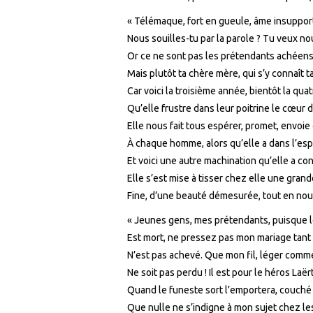
« Télémaque, fort en gueule, âme insuppor
Nous souilles-tu par la parole ? Tu veux no
Or ce ne sont pas les prétendants achéens
Mais plutôt ta chère mère, qui s’y connaît t
Car voici la troisième année, bientôt la qua
Qu’elle frustre dans leur poitrine le cœur
Elle nous fait tous espérer, promet, envoi
À chaque homme, alors qu’elle a dans l’espr
Et voici une autre machination qu’elle a con
Elle s’est mise à tisser chez elle une grand
Fine, d’une beauté démesurée, tout en nous
« Jeunes gens, mes prétendants, puisque l
Est mort, ne pressez pas mon mariage tant 
N’est pas achevé. Que mon fil, léger comme
Ne soit pas perdu ! Il est pour le héros Laër
Quand le funeste sort l’emportera, couché 
Que nulle ne s’indigne à mon sujet chez l