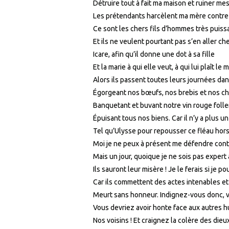
Détruire tout à fait ma maison et ruiner me
Les prétendants harcèlent ma mère contre
Ce sont les chers fils d’hommes très puissan
Et ils ne veulent pourtant pas s’en aller ch
Icare, afin qu’il donne une dot à sa fille
Et la marie à qui elle veut, à qui lui plaît le 
Alors ils passent toutes leurs journées da
Égorgeant nos bœufs, nos brebis et nos ch
Banquetant et buvant notre vin rouge foll
Épuisant tous nos biens. Car il n’y a plus 
Tel qu’Ulysse pour repousser ce fléau hor
Moi je ne peux à présent me défendre con
Mais un jour, quoique je ne sois pas expert
Ils sauront leur misère ! Je le ferais si je po
Car ils commettent des actes intenables e
Meurt sans honneur. Indignez-vous donc, v
Vous devriez avoir honte face aux autres h
Nos voisins ! Et craignez la colère des dieux