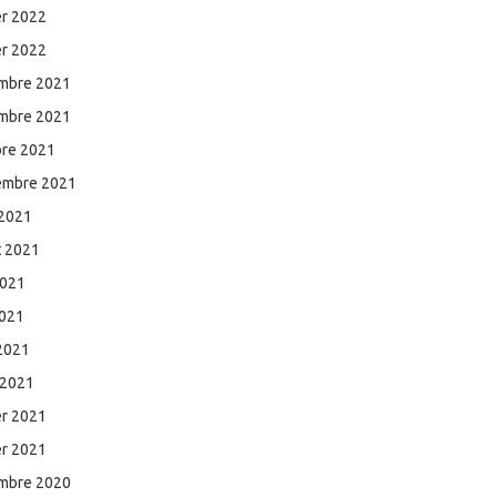
er 2022
er 2022
mbre 2021
mbre 2021
bre 2021
embre 2021
 2021
et 2021
2021
2021
 2021
 2021
er 2021
er 2021
mbre 2020