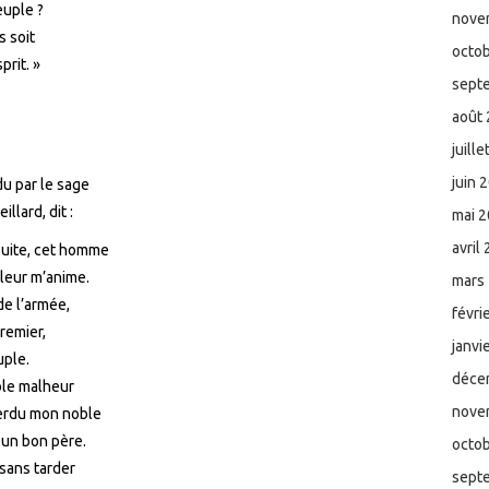
euple ?
nove
s soit
octo
prit. »
sept
août
juill
juin 
du par le sage
llard, dit :
mai 
avril
de suite, cet homme
leur m’anime.
mars
de l’armée,
févri
premier,
janvi
uple.
déce
ble malheur
nove
 perdu mon noble
 un bon père.
octo
 sans tarder
sept