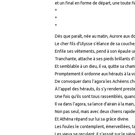
et un final en forme de départ, une toute f
*
*
*
Dès que paraît, née au matin, Aurore aux do
Le cher fils d’Ulysse s’élance de sa couche
Enfile ses vêtements, pend à son épaule 
Tranchante, attache à ses pieds brillants d
Et semblable à un dieu, il va, quitte sa cha
Promptement il ordonne aux hérauts à la vo
De convoquer dans l’agora les Achéens ch
À l’appel des hérauts, ils s’y rendent pres
Une fois qu’ils sont tous rassemblés, quand
Il va dans l’agora, sa lance d’airain à la main,
Non pas seul, mais avec deux chiens rapides
Et Athéna répand sur lui sa grâce divine.
Les foules le contemplent, émerveillées, ta
Les vieux se reculent, il s’assoit sur le siè