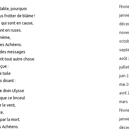
févri
table, pourquoi
janvi
us frotter de blâme !
 qui sont en cause,
déce
ant en ruses.
nove
trième,
octo
 des Achéens.
sept
e des messages
août
it tout autre chose.
çue :
juill
e toile
juin 
 disant :
mai 
e divin Ulysse
avril
que ce linceul
mars
 le vent,
févri
te,
janvi
par la mort.
es Achéens.
déce