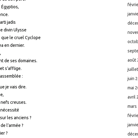
févri
s Égyptios,
janvi
ence.
rti jadis
déce
e divin Ulysse
nove
i que le cruel Cyclope
octo
a en dernier.
sept
,
août
ent de ses domaines.
t s’afflige.
juill
l’assemblée :
juin 
e je vais dire.
mai 
e,
avril
s nefs creuses.
mars
e nécessité
févri
sur les anciens ?
janvi
 de l’armée ?
ier ?
déce