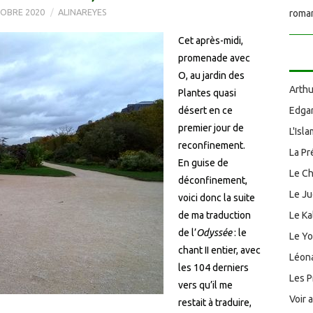
OBRE 2020
ALINAREYES
roman
Cet après-midi,
promenade avec
O, au jardin des
Arthu
Plantes quasi
désert en ce
Edgar
premier jour de
L'Isl
reconfinement.
La Pr
En guise de
Le Ch
déconfinement,
Le J
voici donc la suite
de ma traduction
Le Ka
de l’
Odyssée
: le
Le Y
chant II entier, avec
Léona
les 104 derniers
Les P
vers qu’il me
Voir 
restait à traduire,