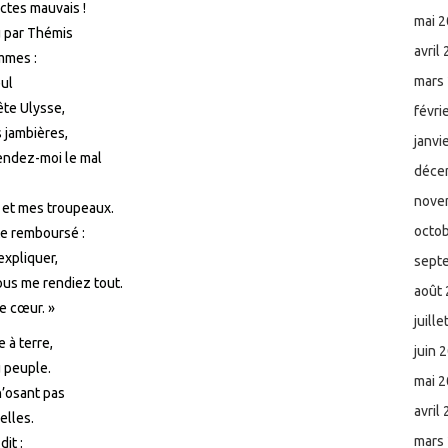
actes mauvais !
mai 
 par Thémis
avril
mmes :
mars
eul
ête Ulysse,
févri
s jambières,
janvi
endez-moi le mal
déce
nove
et mes troupeaux.
octo
ite remboursé :
expliquer,
sept
us me rendiez tout.
août
le cœur. »
juill
e à terre,
juin 
u peuple.
mai 
n’osant pas
avril
elles.
mars
it :