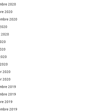
mbre 2020
bre 2020
embre 2020
 2020
et 2020
2020
2020
 2020
 2020
er 2020
er 2020
mbre 2019
mbre 2019
bre 2019
embre 2019