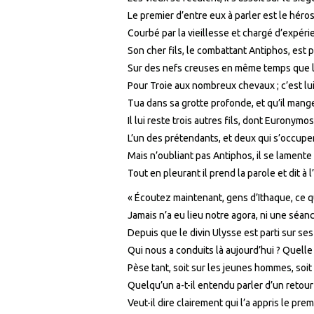
Le premier d’entre eux à parler est le héro
Courbé par la vieillesse et chargé d’expéri
Son cher fils, le combattant Antiphos, est pa
Sur des nefs creuses en même temps que l
Pour Troie aux nombreux chevaux ; c’est lu
Tua dans sa grotte profonde, et qu’il mange
Il lui reste trois autres fils, dont Euronymos
L’un des prétendants, et deux qui s’occup
Mais n’oubliant pas Antiphos, il se lamente e
Tout en pleurant il prend la parole et dit à 
« Écoutez maintenant, gens d’Ithaque, ce qu
Jamais n’a eu lieu notre agora, ni une séanc
Depuis que le divin Ulysse est parti sur se
Qui nous a conduits là aujourd’hui ? Quell
Pèse tant, soit sur les jeunes hommes, soit 
Quelqu’un a-t-il entendu parler d’un retour
Veut-il dire clairement qui l’a appris le prem