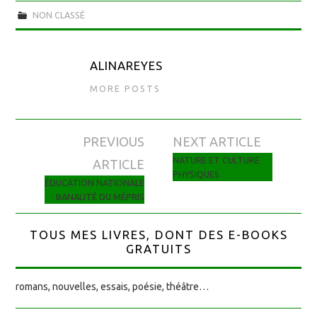
NON CLASSÉ
ALINAREYES
MORE POSTS
PREVIOUS
NEXT ARTICLE
Navigation des articles
NATURE ET CULTURE
ARTICLE
PHYSIQUES
ÉDUCATION NATIONALE
: BANALITÉ DU MÉPRIS
TOUS MES LIVRES, DONT DES E-BOOKS
GRATUITS
romans, nouvelles, essais, poésie, théâtre…