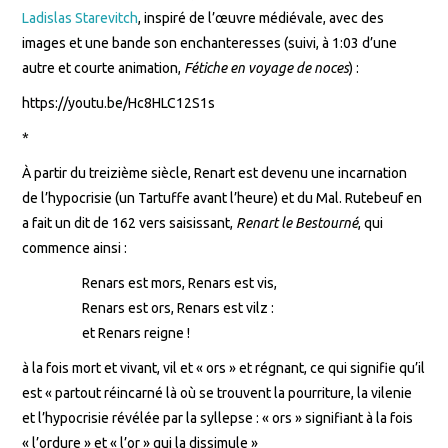
Ladislas Starevitch
, inspiré de l’œuvre médiévale, avec des
images et une bande son enchanteresses (suivi, à 1:03 d’une
autre et courte animation,
Fétiche en voyage de noces
) :
https://youtu.be/Hc8HLC12S1s
*
À partir du treizième siècle, Renart est devenu une incarnation
de l’hypocrisie (un Tartuffe avant l’heure) et du Mal. Rutebeuf en
a fait un dit de 162 vers saisissant,
Renart le Bestourné
, qui
commence ainsi :
Renars est mors, Renars est vis,
Renars est ors, Renars est vilz :
et Renars reigne !
à la fois mort et vivant, vil et « ors » et régnant, ce qui signifie qu’il
est « partout réincarné là où se trouvent la pourriture, la vilenie
et l’hypocrisie révélée par la syllepse : « ors » signifiant à la fois
« l’ordure » et « l’or » qui la dissimule »