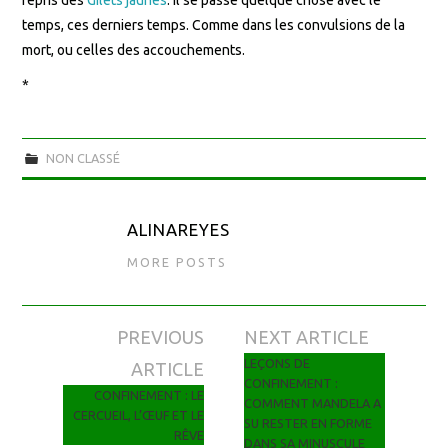
temps, ces derniers temps. Comme dans les convulsions de la
mort, ou celles des accouchements.
*
NON CLASSÉ
ALINAREYES
MORE POSTS
PREVIOUS
NEXT ARTICLE
Navigation des articles
LEÇONS DE
ARTICLE
CONFINEMENT :
CONFINEMENT : LE
COMMENT MANDELA A
CERCUEIL, L’ŒUF ET LE
SU RESTER EN FORME
RÊVE
DANS SA MINUSCULE