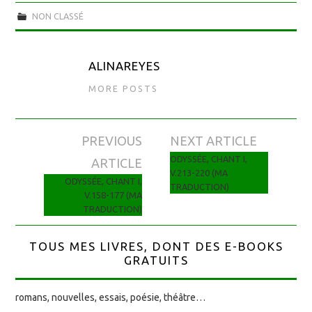
NON CLASSÉ
ALINAREYES
MORE POSTS
PREVIOUS
NEXT ARTICLE
Navigation des articles
ODYSSÉE, CHANT I,
ARTICLE
V.213-220 (MA
ODYSSÉE, CHANT I,
TRADUCTION)
V.158-177 (MA
TRADUCTION)
TOUS MES LIVRES, DONT DES E-BOOKS
GRATUITS
romans, nouvelles, essais, poésie, théâtre…