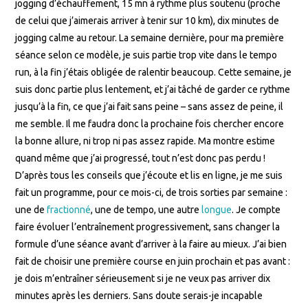
jogging d’échauffement, 15 mn à rythme plus soutenu (proche
de celui que j’aimerais arriver à tenir sur 10 km), dix minutes de
jogging calme au retour. La semaine dernière, pour ma première
séance selon ce modèle, je suis partie trop vite dans le tempo
run, à la fin j’étais obligée de ralentir beaucoup. Cette semaine, je
suis donc partie plus lentement, et j’ai tâché de garder ce rythme
jusqu’à la fin, ce que j’ai fait sans peine – sans assez de peine, il
me semble. Il me faudra donc la prochaine fois chercher encore
la bonne allure, ni trop ni pas assez rapide. Ma montre estime
quand même que j’ai progressé, tout n’est donc pas perdu !
D’après tous les conseils que j’écoute et lis en ligne, je me suis
fait un programme, pour ce mois-ci, de trois sorties par semaine :
une de
fractionné
, une de tempo, une autre
longue
. Je compte
faire évoluer l’entraînement progressivement, sans changer la
formule d’une séance avant d’arriver à la faire au mieux. J’ai bien
fait de choisir une première course en juin prochain et pas avant :
je dois m’entraîner sérieusement si je ne veux pas arriver dix
minutes après les derniers. Sans doute serais-je incapable