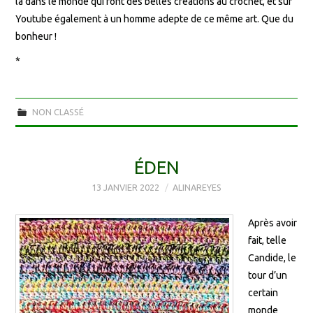
là dans le monde qui font des belles créations au crochet, et sur
Youtube également à un homme adepte de ce même art. Que du
bonheur !
*
NON CLASSÉ
ÉDEN
13 JANVIER 2022
ALINAREYES
Après avoir
fait, telle
Candide, le
tour d’un
certain
monde