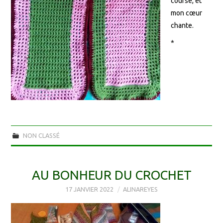
course, et
mon cœur
chante.
*
NON CLASSÉ
AU BONHEUR DU CROCHET
17 JANVIER 2022
ALINAREYES