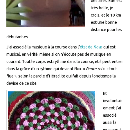
des ailes. Elle est
très belle, je
crois, et le 10 km
est une bonne
distance pour les
débutant·es.
J’ai associé la musique à la course dans l’
état de
flow
, qui est
musical, en vérité, même si on n’écoute pas de musique en
courant. Tout le corps est rythme dans la course, et il peut entrer
dans la grâce d’un rythme qui devient flux. «
Panta rei
», « tout
flue », selon la parole d’Héraclite qui fait depuis longtemps la
devise de ce site.
Et
involontair
ement, j’ai
associé
aussi la
musique à