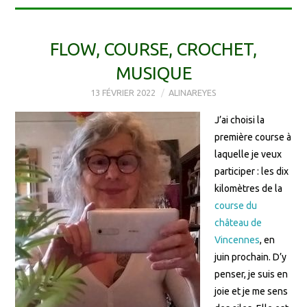
FLOW, COURSE, CROCHET,
MUSIQUE
13 FÉVRIER 2022
ALINAREYES
J’ai choisi la
première course à
laquelle je veux
participer : les dix
kilomètres de la
course du
château de
Vincennes
, en
juin prochain. D’y
penser, je suis en
joie et je me sens