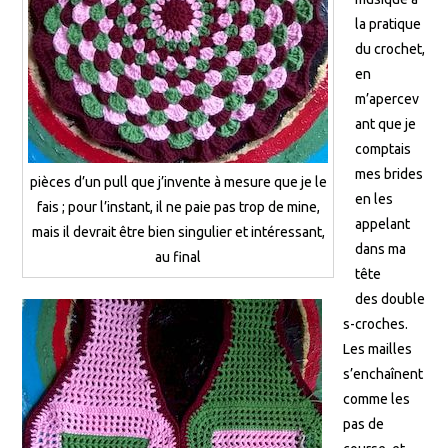
la pratique
du crochet,
en
m’apercev
ant que je
comptais
mes brides
pièces d’un pull que j’invente à mesure que je le
en les
fais ; pour l’instant, il ne paie pas trop de mine,
appelant
mais il devrait être bien singulier et intéressant,
dans ma
au final
tête
des double
s-croches.
Les mailles
s’enchaînent
comme les
pas de