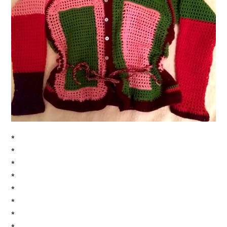
*
*
*
*
*
*
*
*