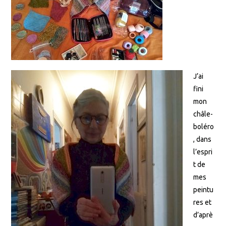
J’ai
fini
mon
châle-
boléro
, dans
l’espri
t de
mes
peintu
res et
d’aprè