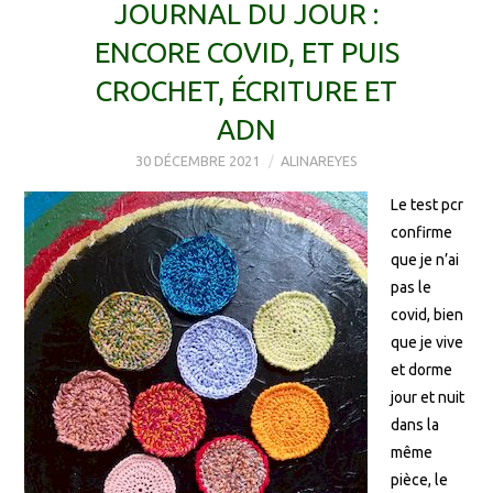
JOURNAL DU JOUR :
ENCORE COVID, ET PUIS
CROCHET, ÉCRITURE ET
ADN
30 DÉCEMBRE 2021
ALINAREYES
Le test pcr
confirme
que je n’ai
pas le
covid, bien
que je vive
et dorme
jour et nuit
dans la
même
pièce, le