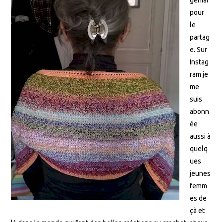
génial
pour
le
partag
e. Sur
Instag
ram je
me
suis
abonn
ée
aussi à
quelq
ues
jeunes
femm
es de
çà et