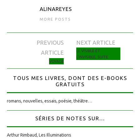
ALINAREYES
MORE POSTS
PREVIOUS
NEXT ARTICLE
Navigation des articles
LE VISIBLE ET
ARTICLE
L’INVISIBLE, SUITE
VOYAGE
TOUS MES LIVRES, DONT DES E-BOOKS
GRATUITS
romans, nouvelles, essais, poésie, théâtre…
SÉRIES DE NOTES SUR...
Arthur Rimbaud, Les Illuminations