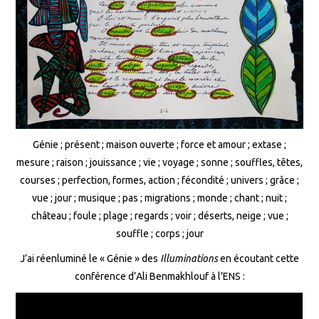
Génie ; présent ; maison ouverte ; force et amour ; extase ;
mesure ; raison ; jouissance ; vie ; voyage ; sonne ; souffles, têtes,
courses ; perfection, formes, action ; fécondité ; univers ; grâce ;
vue ; jour ; musique ; pas ; migrations ; monde ; chant ; nuit ;
château ; foule ; plage ; regards ; voir ; déserts, neige ; vue ;
souffle ; corps ; jour
J’ai réenluminé le « Génie » des
Illuminations
en écoutant cette
conférence d’Ali Benmakhlouf à l’ENS :