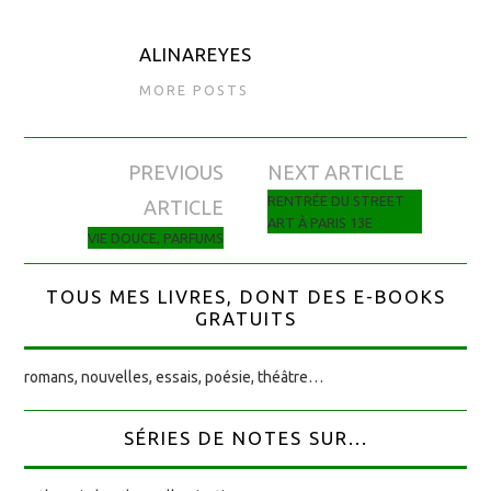
ALINAREYES
MORE POSTS
PREVIOUS
NEXT ARTICLE
Navigation des articles
RENTRÉE DU STREET
ARTICLE
ART À PARIS 13E
VIE DOUCE, PARFUMS
TOUS MES LIVRES, DONT DES E-BOOKS
GRATUITS
romans, nouvelles, essais, poésie, théâtre…
SÉRIES DE NOTES SUR...