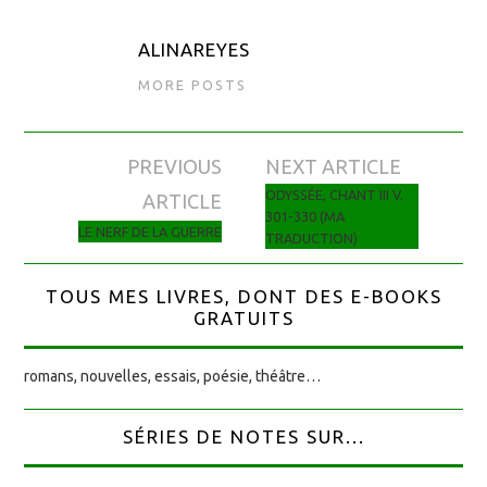
ALINAREYES
MORE POSTS
PREVIOUS
NEXT ARTICLE
Navigation des articles
ODYSSÉE, CHANT III V.
ARTICLE
301-330 (MA
LE NERF DE LA GUERRE
TRADUCTION)
TOUS MES LIVRES, DONT DES E-BOOKS
GRATUITS
romans, nouvelles, essais, poésie, théâtre…
SÉRIES DE NOTES SUR...