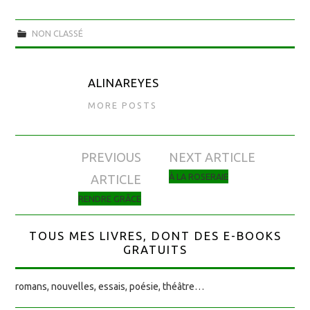
NON CLASSÉ
ALINAREYES
MORE POSTS
PREVIOUS
NEXT ARTICLE
Navigation des articles
À LA ROSERAIE
ARTICLE
RENDRE GRÂCE
TOUS MES LIVRES, DONT DES E-BOOKS
GRATUITS
romans, nouvelles, essais, poésie, théâtre…