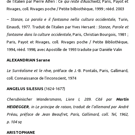
de l’italien par Pierre Alferi :
Ce
qui reste d’Auschwitz,
Paris, Payot et
Rivages, coll. Rivages poche / Petite bilbiothèque, 1999 ; rééd. 2003
–
Stanze, La parola e il fantasma nella cultura occidentale
, Turin,
Einaudi, 1977. Traduit de l’italien par Yves Hersant :
Stanze, Parole et
fantasme dans la culture occidentale
, Paris, Christian Bourgois, 1981 ;
Paris, Payot et Rivages, coll. Rivages poche / Petite Bibliothèque,
1994, rééd. 1998, avec Apostille de 1993 traduite par Danièle Valin
ALEXANDRIAN Sarane
Le Surréalisme et le rêve
, préface de J.-B. Pontalis, Paris, Gallimard,
coll. Connaissance de l’inconscient, 1974
ANGELUS SILESIUS
(1624-1677)
Cherubinischer Wandersmann,
Livre I, 289
.
Cité par
Martin
HEIDEGGER
, in
Le principe de raison,
traduit de l’allemand par André
Préau, préf
ace
de Jean Beaufret, Paris, Gallimard,
coll.
Tel, 1962,
p. 104
sq
ARISTOPHANE