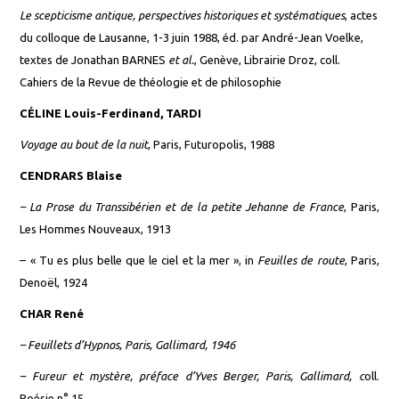
Le scepticisme antique, perspectives historiques et systématiques
, actes
du colloque de Lausanne, 1-3 juin 1988, éd. par André-Jean Voelke,
textes de Jonathan BARNES
et al.
, Genève, Librairie Droz, coll.
Cahiers de la Revue de théologie et de philosophie
CÉLINE Louis-Ferdinand, TARDI
Voyage au bout de la nuit
, Paris, Futuropolis, 1988
CENDRARS Blaise
–
La Prose du Transsibérien et de la petite Jehanne de France
, Paris,
Les Hommes Nouveaux, 1913
–
«
Tu es plus belle que le ciel et la mer »,
in
Feuilles de route
, Paris,
Denoël, 1924
CHAR René
–
Feuillets d’Hypnos,
Paris, Gallimard, 1946
–
Fureur et mystère
, préf
ace
d’Yves Berger, Paris, Gallimard, c
oll.
Poésie n° 15