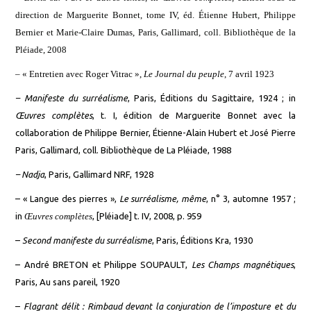
dir
ection
de Marguerite Bonnet,
t
ome IV, éd.
Étienne
Hubert, Philippe
Bernier et Marie-Claire Dumas, Paris,
Gallimard, coll.
Bibliothèque de la
Pléiade, 2008
–
« E
ntretien avec Roger Vitrac »,
Le Journal du peuple
, 7 avril 1923
–
Manifeste du surréalisme
, Paris, Éditions du Sagittaire, 1924 ; in
Œuvres complètes
, t. I, édition de Marguerite Bonnet avec la
collaboration de Philippe Bernier, Étienne-Alain Hubert et José Pierre
Paris, Gallimard, coll. Bibliothèque de La Pléiade, 1988
–
Nadja
, Paris,
Gallimard
NRF, 1928
–
« Langue des pierres »,
Le surréalisme, même
, n° 3, automne 1957 ;
in
Œuvres complètes
,
[Pléiade]
t. IV, 2008, p. 959
–
Second manifeste du surréalisme
, Paris, Éditions Kra, 1930
–
André BRETON et Philippe SOUPAULT,
Les Champs magnétiques
,
Paris, Au sans pareil, 1920
–
Flagrant délit : Rimbaud devant la conjuration de l’imposture et du