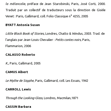
la mélancolie
, préf
ace
de Jean Starobinski, Paris, José Corti, 2000.
Trad
uit
par un collectif de traducteurs sous la dir
ection
de Gisèle
Venet : Paris, Gallimard, coll. Folio Classique n° 4255, 2005
BYATT Antonia Susan
Little Black Book of Stories
, Londres, Chatto & Windus, 2003. Trad. de
l’anglais par Jean-Louis Chevalier :
Petits contes noirs
, Paris,
Flammarion, 2006
CALASSO Roberto
K.
, Paris, Gallimard, 2005
CAMUS
Albert
Le Mythe de Sisyphe
, Paris, Gallimard, coll. Les Essais, 1942
CARROLL Lewis
Through the Looking-Glass
, Londres, Macmilan,1871
CASSIN Barbara