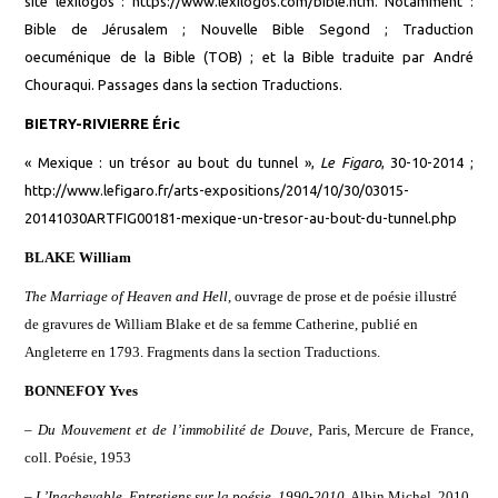
site lexilogos : https://www.lexilogos.com/bible.htm. Notamment :
Bible de Jérusalem ;
Nouvelle
Bible Segond ;
Traduction
oecuménique de la Bible (TOB) ; et la Bible traduite par André
Chouraqui.
Passages dans la section Traductions.
BIETRY-RIVIERRE Éric
« Mexique : un trésor au bout du tunnel »,
Le Figaro
, 30-10-2014 ;
http://www.lefigaro.fr/arts-expositions/2014/10/30/03015-
20141030ARTFIG00181-mexique-un-tresor-au-bout-du-tunnel.php
BLAKE William
The Marriage of Heaven and Hell
,
ouvrage
de prose
et
de poésie
illustré
de
gravures de William Blake et de sa femme Catherine,
publié en
Angleterre en 1793.
Fragments dans la section Traductions.
BONNEFOY Yves
–
Du Mouvement et de l’immobilité de Douve
,
Paris, Mercure de France,
coll. Poésie, 1953
–
L’Inachevable, Entretiens sur la poésie, 1990-2010
, Albin Michel
,
2010