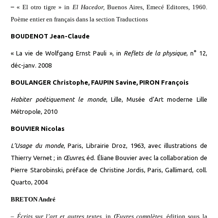
–
« El otro tigre » in
El Hacedor,
Buenos Aires, Emecé Editores,
1960.
P
oème entier en français dans la section Traductions
BOUDENOT Jean-Claude
« La vie de Wolfgang Ernst Pauli », in
Reflets de la physique
, n° 12,
déc-janv. 2008
BOULANGER Christophe, FAUPIN Savine, PIRON François
Habiter poétiquement le monde
, Lille, Musée d’Art moderne Lille
Métropole, 2010
BOUVIER Nicolas
L’Usage du monde
, Paris, Librairie Droz, 1963, avec illustrations de
Thierry Vernet ; in
Œuvres
, éd. Éliane Bouvier avec la collaboration de
Pierre Starobinski, préface de Christine Jordis, Paris, Gallimard, coll.
Quarto, 2004
BRETON André
– Écrits sur l’art et autres textes,
in
Œuvres complètes,
éd
ition
sous la