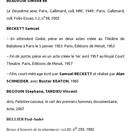
BEAUVOIR Simone de
Le Deuxième sexe
, Paris, Gallimard, coll. NRF, 1949 ; Paris, Gallimard,
coll. Folio Essais, t.2, n°38, 2003
BECKETT Samuel
–
En attendant Godot
, pièce en deux actes créée au Théâtre de
Babylone à Paris le 5 janvier 1953. Paris, Éditions de Minuit, 1952
–
Fin de partie
, pièce en un acte créée le 1er avril 1957 au Royal Court
Theatre. Paris, Éditions de Minuit, 1957
–
Film
, court-métrage écrit par
Samuel BECKETT
et réalisé par
Alan
SCHNEIDER
, avec
Buster KEATON
, 1965
BEGOUIN Stephane, TARDIEU Vincent
Arts, Palettes-Lascaux, le ciel des premiers hommes
, documentaire,
Arte, 2007
BELLIER Paul-André
o
Revue d’histoire de la pharmacie
, vol.80,
n
293,‎ 1992