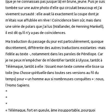
(que je ne connaissais pas jusque là) en brune, jeune. Puis je suis
tombée sur une autre photo d’elle qui circulait beaucoup et j’ai
vivement sursauté : elle avait là exactement la coupe dont je
m’étais vue affublée en rêve ! Coïncidence bien sûr, mais dans
une série de polars que j’ai lus (Wallander, de Henning Mankell),
il est dit qu’il n’y a pas de coïncidences.
Ma traduction du passage du jour est particulièrement, quoique
discrètement, différente des autres traductions existantes -mais
fidèle au texte -, notamment dans les paroles de Pénélope. Car
je ne peux m’empêcher de m’identifier tantôt à Ulysse, tantôt à
Télémaque, tantôt à elle : tissant mon texte comme elle tisse sa
toile (ma
Chasse spirituelle
dans toutes ses versions au fil du
temps) pour « un homme aux si nombreuses conquêtes » : nous,
l’Homo Sapiens.
*
*
*
« Télémaque, fort en gueule, âme insupportable, pourquoi