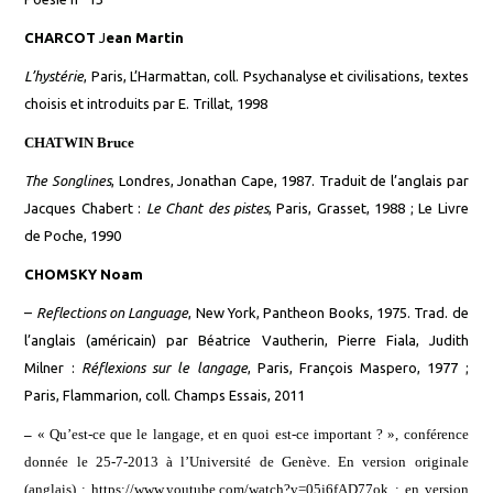
CHARCOT
J
ean Martin
L’hystérie
, Paris, L’Harmattan, coll. Psychanalyse et civilisations, textes
choisis et introd
uits
par E. Trillat, 1998
CHATWIN Bruce
The Songlines
, Londres, Jonathan Cape, 1987. Traduit de l’anglais par
Jacques Chabert :
Le Chant des pistes
, Paris, Grasset, 1988 ; Le Livre
de Poche, 1990
CHOMSKY Noam
–
Reflections on Language
, New York, Pantheon Books, 1975. Trad. de
l’anglais (américain) par Béatrice Vautherin, Pierre Fiala, Judith
Milner :
Réflexions sur le langage
, Paris, François Maspero, 1977 ;
Paris, Flammarion, coll. Champs Essais, 2011
–
« Qu’est-ce que le langage, et en quoi est-ce important ? », conférence
donnée le 25-7-2013 à l’Université de Genève.
En version originale
(anglais) :
https://www.youtube.com/watch?v=05j6fAD77ok
; en version