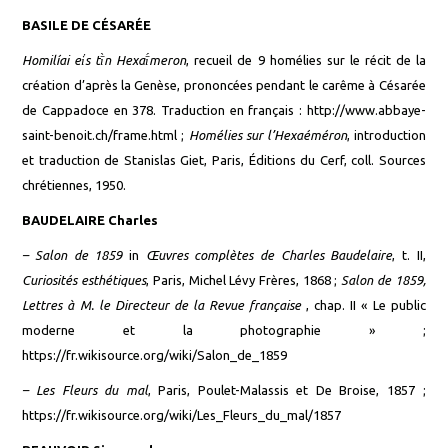
BASILE DE CÉSARÉE
Homilíai ei̓s tī̀n Hexaī́meron
, recueil de 9 homélies sur le récit de la
création d’après la Genèse, prononcées pendant le carême à Césarée
de Cappadoce en 378. Traduction en français :
http://www.abbaye-
saint-benoit.ch/frame.html
;
Homélies sur l’Hexaéméron
, introduction
et traduction de Stanislas Giet, Paris, Éditions du Cerf, coll. Sources
chrétiennes, 1950.
BAUDELAIRE Charles
–
Salon de 1859
in
Œuvres complètes de Charles Baudelaire
, t. II,
Curiosités esthétiques
, Paris, Michel Lévy Frères, 1868 ;
Salon de 1859,
Lettres à M. le Directeur de la Revue française
, chap. II « Le public
moderne et la photographie » ;
https://fr.wikisource.org/wiki/Salon_de_1859
–
Les Fleurs du mal
, Paris, Poulet-Malassis et De Broise, 1857 ;
https://fr.wikisource.org/wiki/Les_Fleurs_du_mal/1857