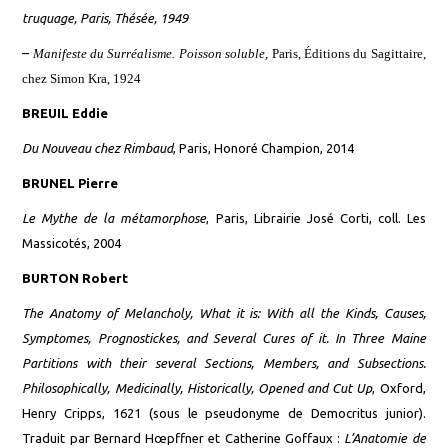
truquage,
Paris, Thésée, 1949
–
Manifeste du Surréalisme.
Poisson soluble,
Paris, Éditions du Sagittaire,
chez Simon Kra, 1924
BREUIL Eddie
Du Nouveau chez Rimbaud
, Paris, Honoré Champion, 2014
BRUNEL Pierre
Le Mythe de la métamorphose
, Paris, Librairie José Corti, coll. Les
Massicotés, 2004
BURTON Robert
The Anatomy of Melancholy, What it is: With all the Kinds, Causes,
Symptomes, Prognostickes, and Several Cures of it. In Three Maine
Partitions with their several Sections, Members, and Subsections.
Philosophically, Medicinally, Historically, Opened and Cut Up
, Oxford,
Henry Cripps, 1621 (sous le pseudonyme de Democritus junior).
Trad
uit
par Bernard Hœpffner et Catherine Goffaux :
L’Anatomie de