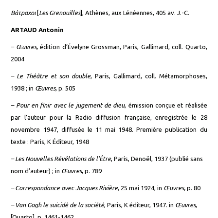
Βάτραχοι
[
Les Grenouilles
], Athènes, aux Lénéennes, 405 av. J.-C.
ARTAUD Antonin
–
Œuvres
,
édition d’Évelyne Grossman, Paris, Gallimard, coll. Quarto,
2004
–
Le Théâtre et son double
, Paris, Gallimard, coll. Métamorphoses,
1938 ; in
Œuvres,
p. 505
–
Pour en finir avec le jugement de dieu
, émission conçue et réalisée
par l’auteur pour la Radio diffusion française, enregistrée le 28
novembre 1947, diffusée le 11 mai 1948. Première publication du
texte : Paris, K Éditeur, 1948
–
Les Nouvelles Révélations de l’Être
, Paris, Denoël, 1937 (publié sans
nom d’auteur) ; in
Œuvres
, p. 789
–
Correspondance avec Jacques Rivière,
25 mai 1924, in
Œuvres,
p. 80
–
Van Gogh le suicidé de la société
, Paris, K éditeur, 1947. in
Œuvres,
[
Quarto], p. 1461-1462