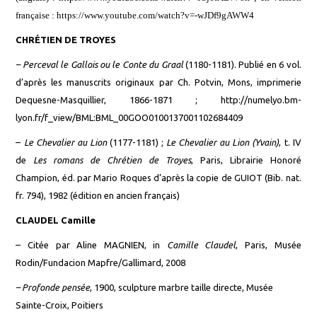
française :
https://www.youtube.com/watch?v=-wJDf9gAWW4
CHRÉTIEN DE TROYES
–
Perceval le Gallois ou le Conte du Graal
(1180-1181). Publié en 6 vol.
d’après les manuscrits originaux par Ch. Potvin, Mons, imprimerie
Dequesne-Masquillier, 1866-1871 ;
http://numelyo.bm-
lyon.fr/f_view/BML:BML_00GOO0100137001102684409
–
Le Chevalier au Lion
(1177-1181) ;
Le Chevalier au Lion (Yvain)
, t. IV
de
Les romans de Chrétien de Troyes
, Paris, Librairie Honoré
Champion, éd. par Mario Roques d’après la copie de GUIOT (Bib. nat.
fr. 794), 1982 (édition en ancien français)
CLAUDEL Camille
–
Citée par
Aline
MAGNIEN
,
in
Camille Claudel
, Paris, Musée
Rodin/Fundacion Mapfre/Gallimard, 2008
–
Profonde pensée
, 1900, sculpture marbre taille directe, Musée
Sainte-Croix, Poitiers