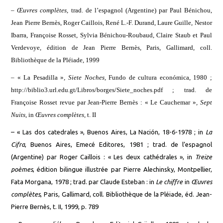
–
Œuvres complètes
,
t
rad. de l’espagnol (Argentine) par Paul Bénichou,
Jean Pierre Bernès, Roger Caillois, René L.-F. Durand, Laure Guille, Nestor
Ibarra, Françoise Rosset, Sylvia Bénichou-Roubaud, Claire Staub et Paul
Verdevoye, édition de Jean Pierre Bernès,
Paris, Gallimard, coll.
Bibliothèque de la Pléiade,
1999
–
«
La Pesadilla »
,
Siete Noches,
Fundo de cultura econ
ó
mica, 1980
;
http://biblio3.url.edu.gt/Libros/borges/Siete_noches.pdf
;
tra
d.
de
Françoise Rosset revue par Jean-Pierre Bernès :
« Le Cauchemar »
,
Sept
Nuits
, in
Œuvres complètes,
t.
II
– «
Las dos catedrales
», Buenos Aires, La Nación, 18-6-1978 ;
in
La
Cifra
, Buenos Aires, Emecé Editores, 1981 ; trad. de l’espagnol
(Argentine) par Roger Caillois : « Les deux cathédrales »,
in
Treize
poèmes
, édition bilingue illustrée par Pierre Alechinsky, Montpellier,
Fata Morgana, 1978 ; trad. par Claude Esteban :
in
Le chiffre
in
Œuvres
complètes
, Paris, Gallimard, coll. Bibliothèque de la Pléiade, éd. Jean-
Pierre Bernès, t. II, 1999, p. 789