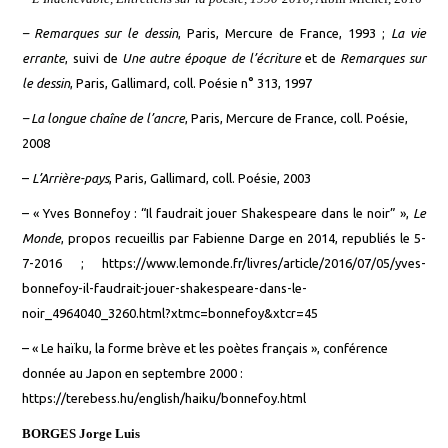
–
Remarques sur le dessin
, Paris, Mercure de France, 1993 ;
La vie
errante
, suivi de
Une autre époque de l’écriture
et de
Remarques sur
le dessin
, Paris, Gallimard, coll. Poésie n° 313, 1997
–
La longue chaîne de l’ancre
, Paris, Mercure de France, coll. Poésie,
2008
–
L’Arrière-pays
, Paris, Gallimard, coll. Poésie, 2003
–
« Yves Bonnefoy : “Il faudrait jouer Shakespeare dans le noir” »,
Le
Monde
, propos recueillis par Fabienne Darge en 2014, republiés le 5-
7-2016 ;
https://www.lemonde.fr/livres/article/2016/07/05/yves-
bonnefoy-il-faudrait-jouer-shakespeare-dans-le-
noir_4964040_3260.html?xtmc=bonnefoy&xtcr=45
–
« Le haïku, la forme brève et les poètes français », conférence
donnée au Japon en septembre 2000 :
https://terebess.hu/english/haiku/bonnefoy.html
BORGES Jorge Luis