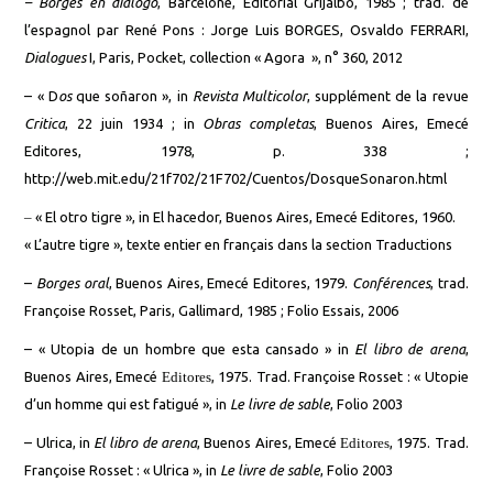
–
Borges en diálogo
, Barcelone, Editorial Grijalbo, 1985 ; trad. de
l’espagnol par René Pons : Jorge Luis BORGES, Osvaldo FERRARI,
Dialogues
I, Paris, Pocket, collection « Agora », n° 360, 2012
–
« D
os
que soñaron », in
Revista Multicolor
, supplément de la revue
Critica
, 22 juin 1934 ; in
Obras completas
, Buenos Aires, Emecé
Editores, 1978, p. 338 ;
http://web.mit.edu/21f702/21F702/Cuentos/DosqueSonaron.html
–
« El otro tigre », in El hacedor, Buenos Aires, Emecé Editores, 1960.
« L’autre tigre », texte entier en français dans la section Traductions
–
Borges oral
, Buenos Aires, Emecé Editores, 1979.
Conférences
, trad.
Françoise Rosset, Paris, Gallimard, 1985 ; Folio Essais, 2006
–
« Utopia de un hombre que esta cansado » in
El libro de arena
,
Buenos Aires, Emecé
Editores
, 1975. Trad. Françoise Rosset : « Utopie
d’un homme qui est fatigué », in
Le livre de sable
, Folio 2003
– Ulrica, in
El libro de arena
, Buenos Aires, Emecé
Editores
, 1975. Trad.
Françoise Rosset : « Ulrica », in
Le livre de sable
, Folio 2003